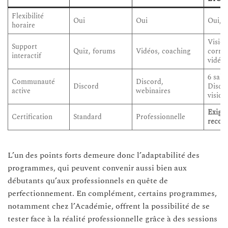
Flexibilité
Oui
Oui
Oui, 2
horaire
Visios
Support
Quiz, forums
Vidéos, coaching
correc
interactif
vidéo
6 salo
Communauté
Discord,
Discord
Disco
active
webinaires
visios
Exigea
Certification
Standard
Professionnelle
recon
L’un des points forts demeure donc l’adaptabilité des
programmes, qui peuvent convenir aussi bien aux
débutants qu’aux professionnels en quête de
perfectionnement. En complément, certains programmes,
notamment chez l’Académie, offrent la possibilité de se
tester face à la réalité professionnelle grâce à des sessions