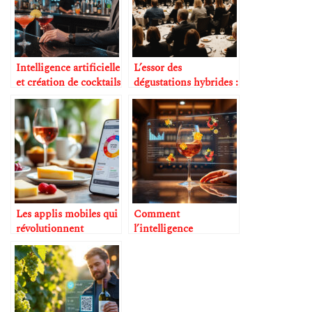
Intelligence artificielle
L’essor des
et création de cocktails
dégustations hybrides :
personnalisés
présentiel + digital
Les applis mobiles qui
Comment
révolutionnent
l’intelligence
l’apprentissage de la
artificielle décrit les
dégustation
arômes mieux qu’un
sommelier