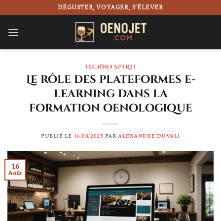
Passer
DÉGUSTER, VOYAGER, S’ÉLEVER
au
contenu
TECHNO SPIRIT
Le rôle des plateformes e-
learning dans la
formation oenologique
PUBLIÉ LE
16/08/2025
PAR
ALEXANDRE DUVALI
16
Août