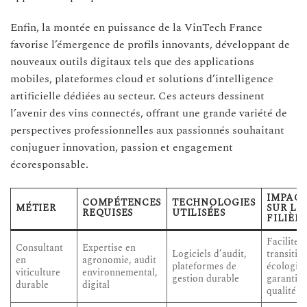
Enfin, la montée en puissance de la VinTech France
favorise l’émergence de profils innovants, développant de
nouveaux outils digitaux tels que des applications
mobiles, plateformes cloud et solutions d’intelligence
artificielle dédiées au secteur. Ces acteurs dessinent
l’avenir des vins connectés, offrant une grande variété de
perspectives professionnelles aux passionnés souhaitant
conjuguer innovation, passion et engagement
écoresponsable.
IMPAC
COMPÉTENCES
TECHNOLOGIES
MÉTIER
SUR LA
REQUISES
UTILISÉES
FILIÈR
Facilite l
Consultant
Expertise en
Logiciels d’audit,
transitio
en
agronomie, audit
plateformes de
écologiq
viticulture
environnemental,
gestion durable
garantit 
durable
digital
qualité