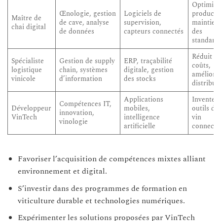
Optimise
Œnologie, gestion
Logiciels de
producti
Maître de
de cave, analyse
supervision,
maintien
chai digital
de données
capteurs connectés
des
standard
Réduit le
Spécialiste
Gestion de supply
ERP, traçabilité
coûts,
logistique
chain, systèmes
digitale, gestion
améliore 
vinicole
d’information
des stocks
distribut
Applications
Invente l
Compétences IT,
Développeur
mobiles,
outils du
innovation,
VinTech
intelligence
vin
vinologie
artificielle
connecté
Favoriser l’acquisition de compétences mixtes alliant
environnement et digital.
S’investir dans des programmes de formation en
viticulture durable et technologies numériques.
Expérimenter les solutions proposées par VinTech