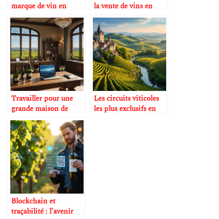
marque de vin en
la vente de vins en
auto-entrepreneur
ligne
Travailler pour une
Les circuits viticoles
grande maison de
les plus exclusifs en
champagne
Europe
Blockchain et
traçabilité : l’avenir