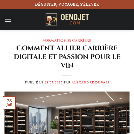
Passer
DÉGUSTER, VOYAGER, S’ÉLEVER
au
contenu
FORMATION & CARRIÈRE
Comment allier carrière
digitale et passion pour le
vin
PUBLIÉ LE
28/07/2025
PAR
ALEXANDRE DUVALI
28
Juil