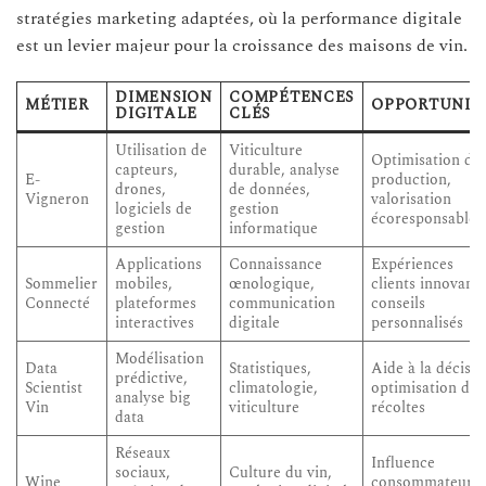
stratégies marketing adaptées, où la performance digitale
est un levier majeur pour la croissance des maisons de vin.
DIMENSION
COMPÉTENCES
MÉTIER
OPPORTUNIT
DIGITALE
CLÉS
Utilisation de
Viticulture
Optimisation de 
capteurs,
durable, analyse
E-
production,
drones,
de données,
Vigneron
valorisation
logiciels de
gestion
écoresponsable
gestion
informatique
Applications
Connaissance
Expériences
Sommelier
mobiles,
œnologique,
clients innovante
Connecté
plateformes
communication
conseils
interactives
digitale
personnalisés
Modélisation
Data
Statistiques,
Aide à la décisio
prédictive,
Scientist
climatologie,
optimisation des
analyse big
Vin
viticulture
récoltes
data
Réseaux
Influence
sociaux,
Culture du vin,
Wine
consommateurs,