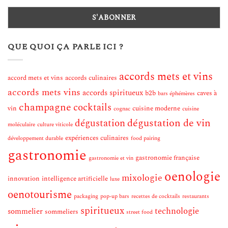
QUE QUOI ÇA PARLE ICI ?
accords mets et vins
accord mets et vins
accords culinaires
accords mets vins
accords spiritueux
b2b
caves à
bars éphémères
champagne
cocktails
vin
cuisine moderne
cognac
cuisine
dégustation de vin
dégustation
moléculaire
culture viticole
expériences culinaires
développement durable
food pairing
gastronomie
gastronomie française
gastronomie et vin
oenologie
mixologie
innovation
intelligence artificielle
luxe
oenotourisme
packaging
pop-up bars
recettes de cocktails
restaurants
spiritueux
technologie
sommelier
sommeliers
street food