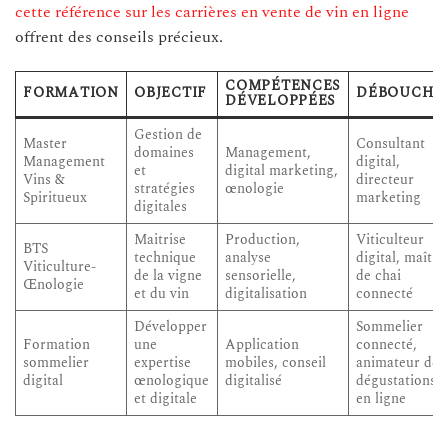
cette référence sur les carrières en vente de vin en ligne
offrent des conseils précieux.
COMPÉTENCES
FORMATION
OBJECTIF
DÉBOUCHÉ
DÉVELOPPÉES
Gestion de
Master
Consultant
domaines
Management,
Management
digital,
et
digital marketing,
Vins &
directeur
stratégies
œnologie
Spiritueux
marketing
digitales
Maitrise
Production,
Viticulteur
BTS
technique
analyse
digital, maître
Viticulture-
de la vigne
sensorielle,
de chai
Œnologie
et du vin
digitalisation
connecté
Développer
Sommelier
Formation
une
Application
connecté,
sommelier
expertise
mobiles, conseil
animateur de
digital
œnologique
digitalisé
dégustations
et digitale
en ligne