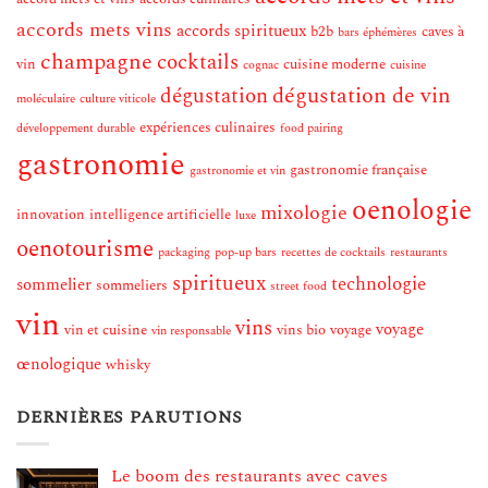
accords mets vins
accords spiritueux
b2b
caves à
bars éphémères
champagne
cocktails
vin
cuisine moderne
cognac
cuisine
dégustation de vin
dégustation
moléculaire
culture viticole
expériences culinaires
développement durable
food pairing
gastronomie
gastronomie française
gastronomie et vin
oenologie
mixologie
innovation
intelligence artificielle
luxe
oenotourisme
packaging
pop-up bars
recettes de cocktails
restaurants
spiritueux
technologie
sommelier
sommeliers
street food
vin
vins
voyage
vin et cuisine
vins bio
voyage
vin responsable
œnologique
whisky
DERNIÈRES PARUTIONS
Le boom des restaurants avec caves