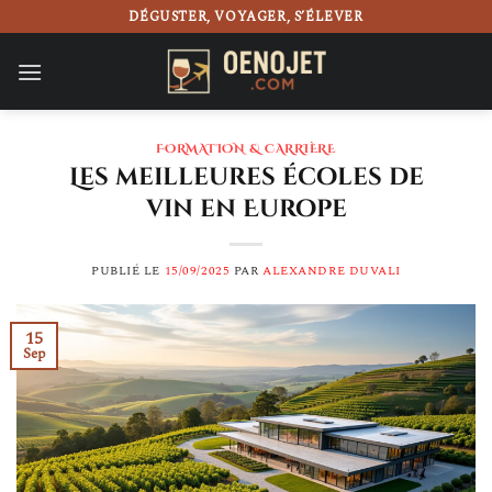
Passer
DÉGUSTER, VOYAGER, S’ÉLEVER
au
contenu
FORMATION & CARRIÈRE
Les meilleures écoles de
vin en Europe
PUBLIÉ LE
15/09/2025
PAR
ALEXANDRE DUVALI
15
Sep