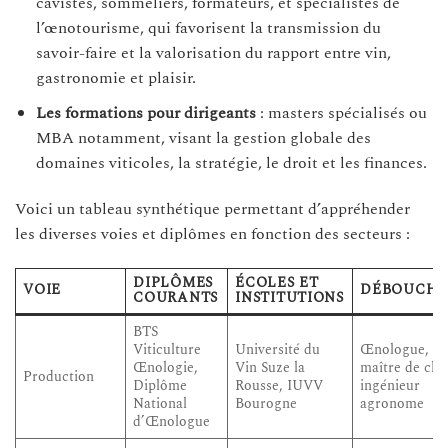
cavistes, sommeliers, formateurs, et spécialistes de
l’œnotourisme, qui favorisent la transmission du
savoir-faire et la valorisation du rapport entre vin,
gastronomie et plaisir.
Les formations pour dirigeants
: masters spécialisés ou
MBA notamment, visant la gestion globale des
domaines viticoles, la stratégie, le droit et les finances.
Voici un tableau synthétique permettant d’appréhender
les diverses voies et diplômes en fonction des secteurs :
DIPLÔMES
ÉCOLES ET
VOIE
DÉBOUCHÉ
COURANTS
INSTITUTIONS
BTS
Viticulture
Université du
Œnologue,
Œnologie,
Vin Suze la
maître de chai
Production
Diplôme
Rousse, IUVV
ingénieur
National
Bourogne
agronome
d’Œnologue