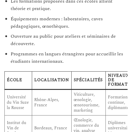
Les formations proposées dans ces écoles allient
théorie et pratique.
Équipements modernes : laboratoires, caves
pédagogiques, œnothèques.
Ouverture au public pour ateliers et séminaires de
découverte.
Programmes en langues étrangères pour accueillir les
étudiants internationaux.
NIVEAUX
ÉCOLE
LOCALISATION
SPÉCIALITÉS
DE
FORMATI
Viticulture,
Université
Formation
Rhône-Alpes,
œnologie,
du Vin Suze
continue,
France
œnotourisme,
la Rousse
diplômante
marketing
Œnologie,
Institut du
Diplômes
commerce du
Vin de
Bordeaux, France
universitaire
vin, analyse