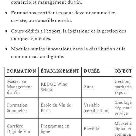
comercio et management du vin.
Formations certifiantes pour devenir sommelier,
caviste, ou conseiller en vin.
Cours dédiés à l’export, la logistique et la gestion des
marques vinicoles.
Modules sur les innovations dans la distribution et la
communication digitale.
FORMATION
ÉTABLISSEMENT
DURÉE
OBJECTI
Master en
Gestion,
KEDGE Wine
Management
2 ans
marketing,
School
du Vin
export
Œnologie,
Formation
École du Vin de
Variable
dégustatio
Sommelier
Paris
(certification)
service
Marketing
Carrière
Programme en
Flexible
digital et
Digitale Vin
ligne
communica