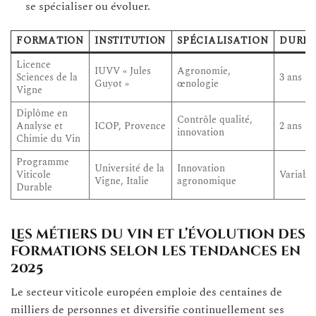
se spécialiser ou évoluer.
FORMATION
INSTITUTION
SPÉCIALISATION
DURÉ
Licence
IUVV « Jules
Agronomie,
Sciences de la
3 ans
Guyot »
œnologie
Vigne
Diplôme en
Contrôle qualité,
Analyse et
ICOP, Provence
2 ans
innovation
Chimie du Vin
Programme
Université de la
Innovation
Viticole
Variabl
Vigne, Italie
agronomique
Durable
Les métiers du vin et l’évolution des
formations selon les tendances en
2025
Le secteur viticole européen emploie des centaines de
milliers de personnes et diversifie continuellement ses