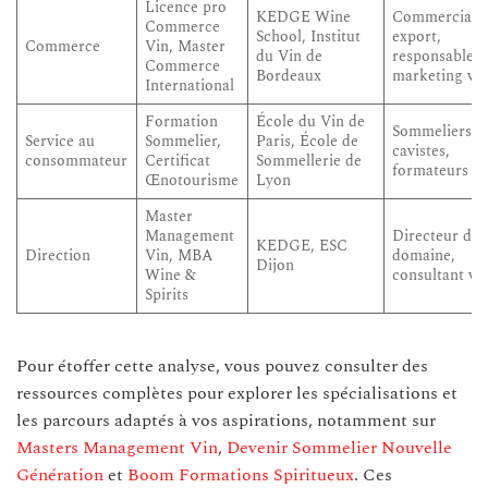
Licence pro
KEDGE Wine
Commercial
Commerce
School, Institut
export,
Commerce
Vin, Master
du Vin de
responsable
Commerce
Bordeaux
marketing vi
International
Formation
École du Vin de
Sommeliers,
Service au
Sommelier,
Paris, École de
cavistes,
consommateur
Certificat
Sommellerie de
formateurs
Œnotourisme
Lyon
Master
Management
Directeur de
KEDGE, ESC
Direction
Vin, MBA
domaine,
Dijon
Wine &
consultant vi
Spirits
Pour étoffer cette analyse, vous pouvez consulter des
ressources complètes pour explorer les spécialisations et
les parcours adaptés à vos aspirations, notamment sur
Masters Management Vin
,
Devenir Sommelier Nouvelle
Génération
et
Boom Formations Spiritueux
. Ces