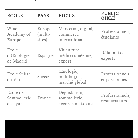
PUBLIC
ÉCOLE
PAYS
FOCUS
CIBLÉ
Wine
Europe
Marketing digital,
Professionnels,
Academy of
(multi-
commerce
étudiants
Europe
sites)
international
École
Viticulture
Débutants et
d’Œnologie
Espagne
méditerranéenne,
experts
de Madrid
export
Œnologie,
École Suisse
Professionnels
Suisse
multilingue,
du Vin
et passionnés
marché global
Ecole de
Dégustation,
Professionnels,
Sommellerie
France
sommellerie,
restaurateurs
de Lyon
accords mets-vins