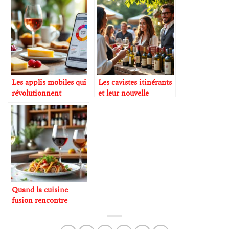
Les applis mobiles qui
Les cavistes itinérants
révolutionnent
et leur nouvelle
l’apprentissage de la
clientèle
dégustation
Quand la cuisine
fusion rencontre
l’oenologie