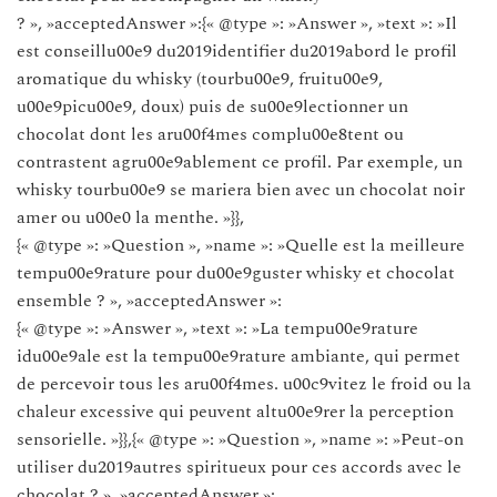
? », »acceptedAnswer »:{« @type »: »Answer », »text »: »Il
est conseillu00e9 du2019identifier du2019abord le profil
aromatique du whisky (tourbu00e9, fruitu00e9,
u00e9picu00e9, doux) puis de su00e9lectionner un
chocolat dont les aru00f4mes complu00e8tent ou
contrastent agru00e9ablement ce profil. Par exemple, un
whisky tourbu00e9 se mariera bien avec un chocolat noir
amer ou u00e0 la menthe. »}},
{« @type »: »Question », »name »: »Quelle est la meilleure
tempu00e9rature pour du00e9guster whisky et chocolat
ensemble ? », »acceptedAnswer »:
{« @type »: »Answer », »text »: »La tempu00e9rature
idu00e9ale est la tempu00e9rature ambiante, qui permet
de percevoir tous les aru00f4mes. u00c9vitez le froid ou la
chaleur excessive qui peuvent altu00e9rer la perception
sensorielle. »}},{« @type »: »Question », »name »: »Peut-on
utiliser du2019autres spiritueux pour ces accords avec le
chocolat ? », »acceptedAnswer »: