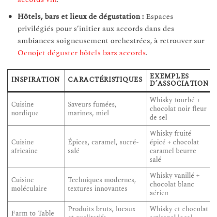
Hôtels, bars et lieux de dégustation :
Espaces
privilégiés pour s’initier aux accords dans des
ambiances soigneusement orchestrées, à retrouver sur
Oenojet déguster hôtels bars accords
.
EXEMPLES
INSPIRATION
CARACTÉRISTIQUES
D’ASSOCIATION
Whisky tourbé +
Cuisine
Saveurs fumées,
chocolat noir fleur
nordique
marines, miel
de sel
Whisky fruité
Cuisine
Épices, caramel, sucré-
épicé + chocolat
africaine
salé
caramel beurre
salé
Whisky vanillé +
Cuisine
Techniques modernes,
chocolat blanc
moléculaire
textures innovantes
aérien
Produits bruts, locaux
Whisky et chocolat
Farm to Table