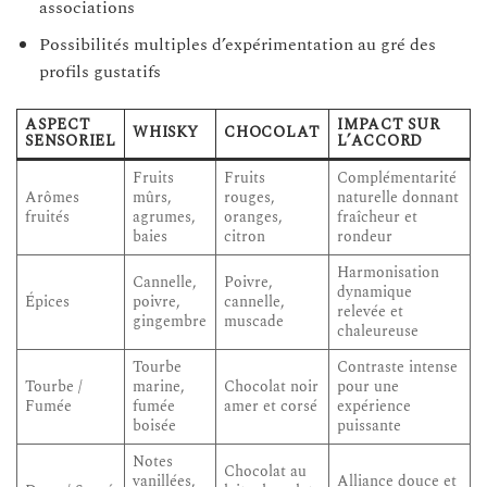
associations
Possibilités multiples d’expérimentation au gré des
profils gustatifs
ASPECT
IMPACT SUR
WHISKY
CHOCOLAT
SENSORIEL
L’ACCORD
Fruits
Fruits
Complémentarité
Arômes
mûrs,
rouges,
naturelle donnant
fruités
agrumes,
oranges,
fraîcheur et
baies
citron
rondeur
Harmonisation
Cannelle,
Poivre,
dynamique
Épices
poivre,
cannelle,
relevée et
gingembre
muscade
chaleureuse
Tourbe
Contraste intense
Tourbe /
marine,
Chocolat noir
pour une
Fumée
fumée
amer et corsé
expérience
boisée
puissante
Notes
Chocolat au
vanillées,
Alliance douce et