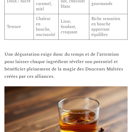
Doux / Sucré
lait, chocolat
caramel,
gourmande
blanc
miel
Chaleur
Riche sensation
Lisse,
en
en bouche
Texture
fondant,
bouche,
apportant
croquant
onctuosité
équilibre
Une dégustation exige donc du temps et de l’attention
pour laisser chaque ingrédient révéler son potentiel et
bénéficier pleinement de la magie des Douceurs Maltées
créées par ces alliances.