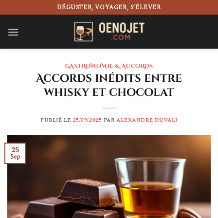
Passer
DÉGUSTER, VOYAGER, S’ÉLEVER
au
contenu
GASTRONOMIE & ACCORDS
Accords inédits entre
whisky et chocolat
PUBLIÉ LE
25/09/2025
PAR
ALEXANDRE DUVALI
25
Sep