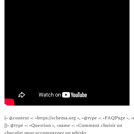
{« @context »: »https://schema.org », »@type »: »FAQPage », »
[{« @type »: »Question », »name »: »Comment choisir un
chocolat pour accompagner un whisky