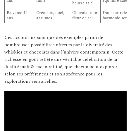
ans
fumé
équilibre salé-
beurre salé
Balvenie 14
Crémeux, miel,
Chocolat noir
Douceur relevé
ans
agrumes
fleur de sel
harmonie senso
Ces accords ne sont que des exemples parmi de
nombreuses possibilités offertes par la diversité des
whiskies et chocolats dans l’univers contemporain. Cette
richesse en goût reflète une véritable célébration de la
dualité malt & cacao raffiné, que chacun peut explorer
selon ses préférences et son appétence pour les
explorations sensorielles.