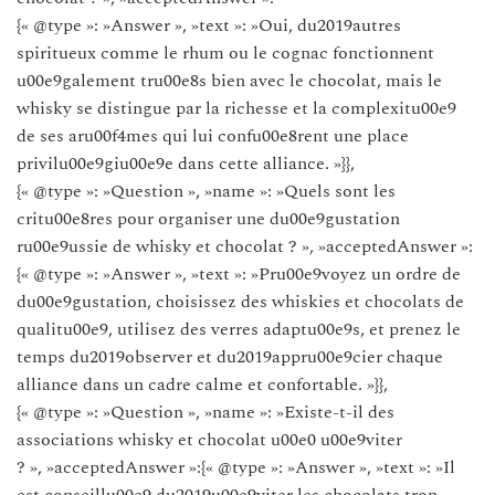
{« @type »: »Answer », »text »: »Oui, du2019autres
spiritueux comme le rhum ou le cognac fonctionnent
u00e9galement tru00e8s bien avec le chocolat, mais le
whisky se distingue par la richesse et la complexitu00e9
de ses aru00f4mes qui lui confu00e8rent une place
privilu00e9giu00e9e dans cette alliance. »}},
{« @type »: »Question », »name »: »Quels sont les
critu00e8res pour organiser une du00e9gustation
ru00e9ussie de whisky et chocolat ? », »acceptedAnswer »:
{« @type »: »Answer », »text »: »Pru00e9voyez un ordre de
du00e9gustation, choisissez des whiskies et chocolats de
qualitu00e9, utilisez des verres adaptu00e9s, et prenez le
temps du2019observer et du2019appru00e9cier chaque
alliance dans un cadre calme et confortable. »}},
{« @type »: »Question », »name »: »Existe-t-il des
associations whisky et chocolat u00e0 u00e9viter
? », »acceptedAnswer »:{« @type »: »Answer », »text »: »Il