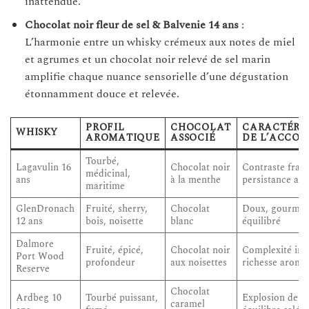
inattendue.
Chocolat noir fleur de sel & Balvenie 14 ans
:
L’harmonie entre un whisky crémeux aux notes de miel
et agrumes et un chocolat noir relevé de sel marin
amplifie chaque nuance sensorielle d’une dégustation
étonnamment douce et relevée.
PROFIL
CHOCOLAT
CARACTÉRIS
WHISKY
AROMATIQUE
ASSOCIÉ
DE L’ACCOR
Tourbé,
Lagavulin 16
Chocolat noir
Contraste frais
médicinal,
ans
à la menthe
persistance ar
maritime
GlenDronach
Fruité, sherry,
Chocolat
Doux, gourman
12 ans
bois, noisette
blanc
équilibré
Dalmore
Fruité, épicé,
Chocolat noir
Complexité int
Port Wood
profondeur
aux noisettes
richesse aroma
Reserve
Chocolat
Ardbeg 10
Tourbé puissant,
Explosion de g
caramel